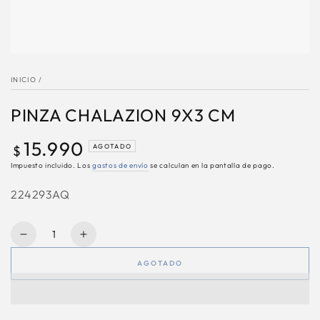
INICIO
/
PINZA CHALAZION 9X3 CM
15.990
Precio
AGOTADO
$
regular
Impuesto incluido. Los
gastos de envío
se calculan en la pantalla de pago.
224293AQ
Cantidad
Reducir
Aumentar
cantidad
cantidad
AGOTADO
para
para
PINZA
PINZA
CHALAZION
CHALAZION
9X3
9X3