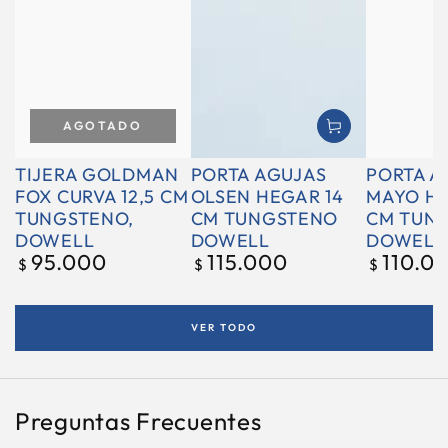
AGOTADO
TIJERA GOLDMAN
PORTA AGUJAS
PORTA A
FOX CURVA 12,5 CM
OLSEN HEGAR 14
MAYO HE
TUNGSTENO,
CM TUNGSTENO
CM TUN
DOWELL
DOWELL
DOWELL
95.000
115.000
110.0
Precio
Precio
Precio
$
$
$
regular
regular
regular
VER TODO
Preguntas Frecuentes