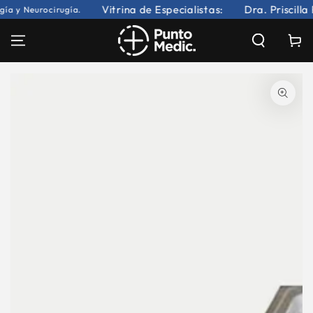
IR AL
Vitrina de Especialistas:
Dra. Priscilla
ía y Neurocirugía.
CONTENIDO
Carrito
IR A LA INFORMACIÓN DEL
PRODUCTO
Abrir
medios
1
en
modal