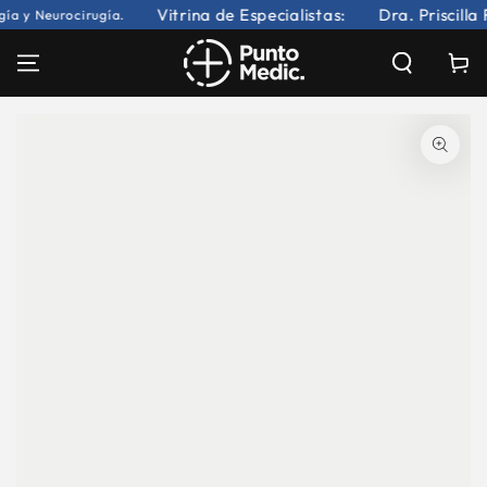
IR AL
Vitrina de Especialistas:
Dra. Priscilla 
a y Neurocirugía.
CONTENIDO
Carrito
IR A LA INFORMACIÓN DEL
PRODUCTO
Abrir
medios
1
en
modal