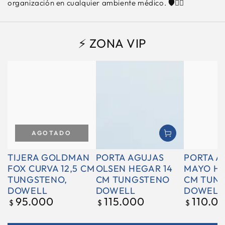
organización en cualquier ambiente médico. 🛡️👩‍⚕️
⚡ ZONA VIP
AGOTADO
TIJERA GOLDMAN
PORTA AGUJAS
PORTA A
FOX CURVA 12,5 CM
OLSEN HEGAR 14
MAYO HE
TUNGSTENO,
CM TUNGSTENO
CM TUN
DOWELL
DOWELL
DOWELL
95.000
115.000
110.0
Precio
Precio
Precio
$
$
$
regular
regular
regular