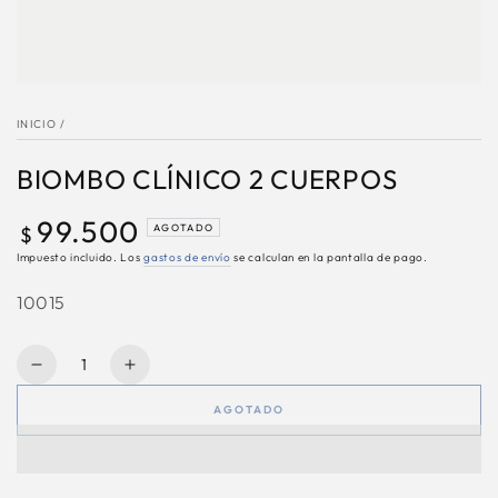
INICIO
/
BIOMBO CLÍNICO 2 CUERPOS
99.500
Precio
AGOTADO
$
regular
Impuesto incluido. Los
gastos de envío
se calculan en la pantalla de pago.
10015
Cantidad
Reducir
Aumentar
cantidad
cantidad
AGOTADO
para
para
BIOMBO
BIOMBO
CLÍNICO
CLÍNICO
2
2