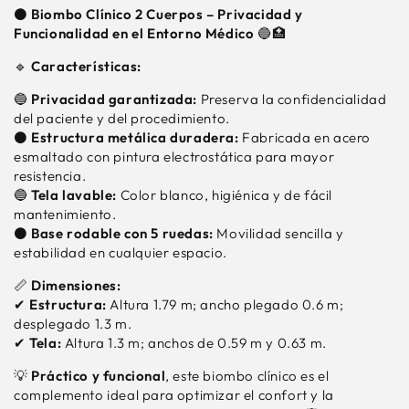
CUERPOS
CUERPOS
⚫
Biombo Clínico 2 Cuerpos – Privacidad y
Funcionalidad en el Entorno Médico
🔵🏥
🔹
Características:
🔵
Privacidad garantizada:
Preserva la confidencialidad
del paciente y del procedimiento.
⚫
Estructura metálica duradera:
Fabricada en acero
esmaltado con pintura electrostática para mayor
resistencia.
🔵
Tela lavable:
Color blanco, higiénica y de fácil
mantenimiento.
⚫
Base rodable con 5 ruedas:
Movilidad sencilla y
estabilidad en cualquier espacio.
📏
Dimensiones:
✔
Estructura:
Altura 1.79 m; ancho plegado 0.6 m;
desplegado 1.3 m.
✔
Tela:
Altura 1.3 m; anchos de 0.59 m y 0.63 m.
💡
Práctico y funcional
, este biombo clínico es el
complemento ideal para optimizar el confort y la