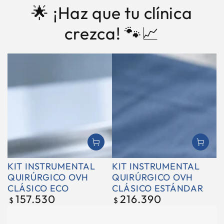
🌟 ¡Haz que tu clínica
crezca! 🐾📈
KIT INSTRUMENTAL
KIT INSTRUMENTAL
QUIRÚRGICO OVH
QUIRÚRGICO OVH
CLÁSICO ECO
CLÁSICO ESTÁNDAR
157.530
216.390
Precio
Precio
$
$
regular
regular