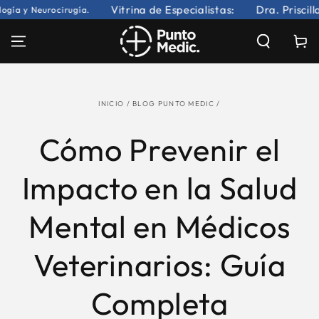
IR AL
Vitrina de Especialistas:
Dra. Priscilla F
 y Neurocirugía.
CONTENIDO
Carrito
INICIO
/
BLOG PUNTO MEDIC
/
Cómo Prevenir el
Impacto en la Salud
Mental en Médicos
Veterinarios: Guía
Completa